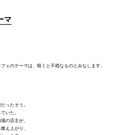
ーマ
カフェのテーマは、暗くと不穏なものとみなします。
。
場だったそう。
っていた。
酒場の店主が、
ち燃え上がり、