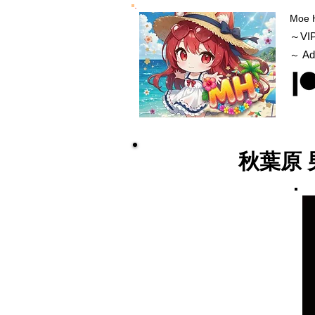
Moe 
～VI
Ad
～
秋葉原