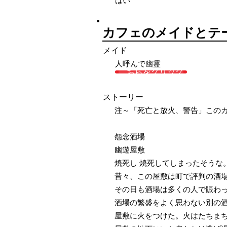
はい
カフェのメイドとテ
メイド
人呼んで幽霊
こちらをクリック
ストーリー
注～「死亡と放火、警告」この
怨念酒場
幽遊屋敷
焼死し 焼死してしまったそうな
昔々、この屋敷は町で評判の酒
その日も酒場は多くの人で賑わ
酒場の繁盛をよく思わない別の
屋敷に火をつけた。火はたちま