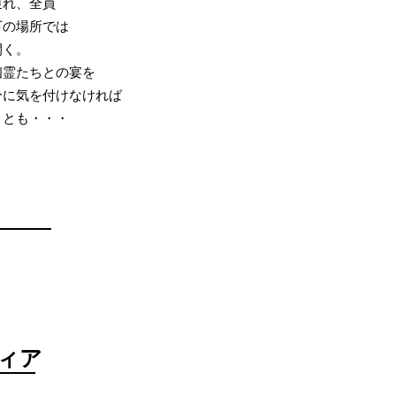
遅れ、全員
下の場所では
開く。
幽霊たちとの宴を
分に気を付けなければ
ことも・・・
ディア