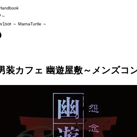
Handbook
P～
v1sor
～ MamaTurtle
～
 男装カフェ 幽遊屋敷～メンズコ