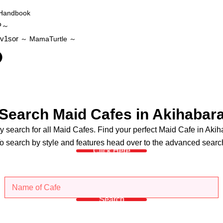
Handbook
P～
v1sor
～ MamaTurtle
～
Search Maid Cafes in Akihabar
y search for all Maid Cafes. Find your perfect Maid Cafe in Aki
o search by style and features head over to the advanced searc
Click Here
Search