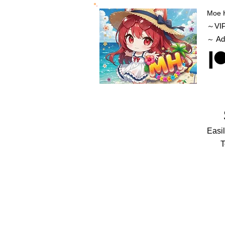
Moe 
～VI
Ad
～
Easil
T