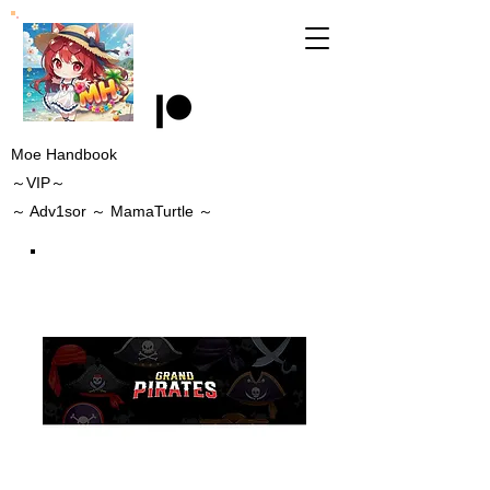
Moe Handbook
～VIP～
～
Adv1sor
～ MamaTurtle
～