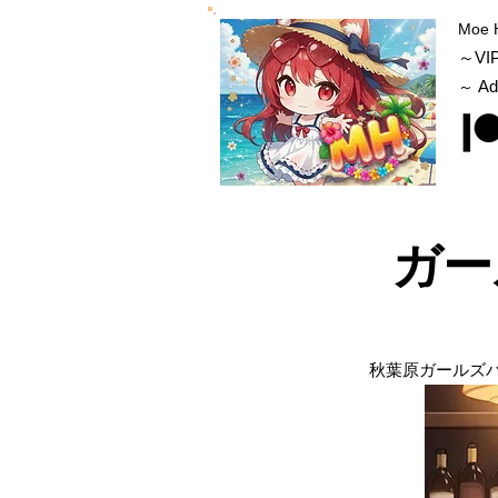
Moe 
～VI
Ad
～
ガー
秋葉原ガールズ