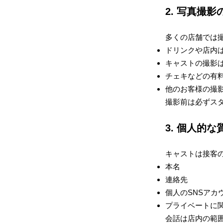
2. 写真撮
多くの店舗では
ドリンクや店内
キャストの撮影
チェキなどの有
他のお客様の撮影
撮影前は必ずス
3. 個人的
キャストは接客
本名
連絡先
個人のSNSアカ
プライベートに
会話は店内の範