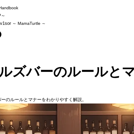
Handbook
P～
v1sor
～ MamaTurtle
～
ルズバーのルールと
バーのルールとマナーをわかりやすく解説。