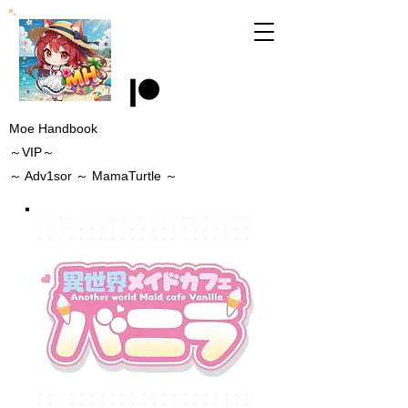
Moe Handbook
～VIP～
～
Adv1sor
～ MamaTurtle
～