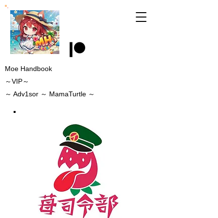
Moe Handbook
～VIP～
～
Adv1sor
～ MamaTurtle
～